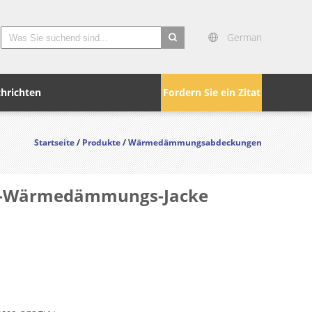
German
search
hrichten
Fordern Sie ein Zitat
Startseite
/
Produkte
/
Wärmedämmungsabdeckungen
ne-Wärmedämmungs-Jacke