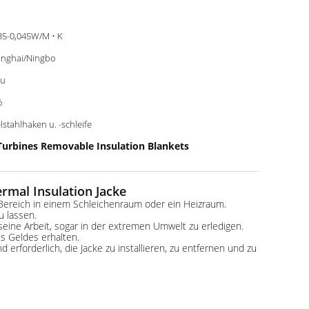
35-0,045W/M • K
nghai/Ningbo
au
%
lstahlhaken u. -schleife
Turbines Removable Insulation Blankets
mal Insulation Jacke
n Bereich in einem Schleichenraum oder ein Heizraum.
u lassen.
seine Arbeit, sogar in der extremen Umwelt zu erledigen.
s Geldes erhalten.
erforderlich, die Jacke zu installieren, zu entfernen und zu