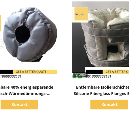
Zeige Details
Zeige Details
nbare 40% energiesparende
Entfernbare Isolierschicht
nsch-Wärmedämmungs-
Silicone Fiberglass Flanges
ckungen für Turbolader
Kontakt
Kontakt