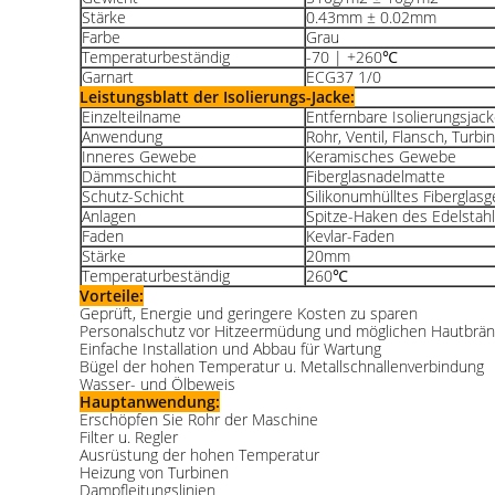
Stärke
0.43mm ± 0.02mm
Farbe
Grau
Temperaturbeständig
-70 | +260℃
Garnart
ECG37 1/0
Leistungsblatt der Isolierungs-Jacke:
Einzelteilname
Entfernbare Isolierungsjac
Anwendung
Rohr, Ventil, Flansch, Turbi
Inneres Gewebe
Keramisches Gewebe
Dämmschicht
Fiberglasnadelmatte
Schutz-Schicht
Silikonumhülltes Fiberglas
Anlagen
Spitze-Haken des Edelstah
Faden
Kevlar-Faden
Stärke
20mm
Temperaturbeständig
260℃
Vorteile:
Geprüft, Energie und geringere Kosten zu sparen
Personalschutz vor Hitzeermüdung und möglichen Hautbrä
Einfache Installation und Abbau für Wartung
Bügel der hohen Temperatur u. Metallschnallenverbindung
Wasser- und Ölbeweis
Hauptanwendung:
Erschöpfen Sie Rohr der Maschine
Filter u. Regler
Ausrüstung der hohen Temperatur
Heizung von Turbinen
Dampfleitungslinien