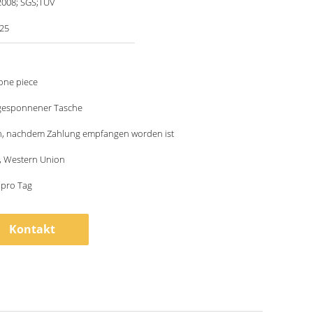
2008; SGS;TUV
-25
one piece
 gesponnener Tasche
, nachdem Zahlung empfangen worden ist
 T, Western Union
 pro Tag
Kontakt