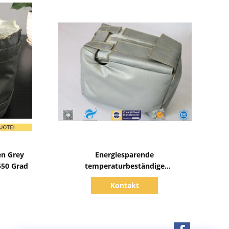
Zeige Details
en Grey
Energiesparende
 550 Grad
temperaturbeständige
wiederverwendbare Jacken der
Kontakt
Isolierungs-300℃/Abdeckung