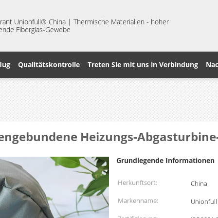
nt Unionfull® China | Thermische Materialien - hoher
erende Fiberglas-Gewebe
lug
Qualitätskontrolle
Treten Sie mit uns in Verbindung
Nac
dengebundene Heizungs-Abgasturbi
Grundlegende Informationen
Herkunftsort:
China
Markenname:
Unionfull