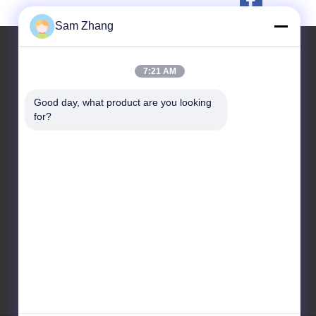
Sam Zhang
7:21 AM
Kontakt
Good day, what product are you looking 
for?
Unionfull (Insulation) Group
Ltd.
Textiltechnologie-Park,
No.35 Jingbianshi Rd,
Provinz Jiaxings, Zhejiang,
China
86--18668332131
admin@unionfullinsulation.com