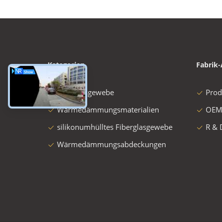
Kategorien
Fabrik-
Fiberglasgewebe
Prod
Wärmedämmungsmaterialien
OEM
silikonumhülltes Fiberglasgewebe
R & 
Wärmedämmungsabdeckungen