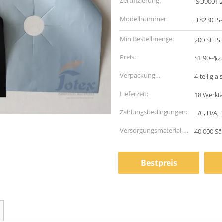
Zertifizierung:
ISO9001:
Modellnummer:
JT8230TS
Min Bestellmenge:
200 SETS
Preis:
$1.90--$2
Verpackung
4-teilig a
Informationen:
Lieferzeit:
18 Werkt
Zahlungsbedingungen:
L/C, D/A,
Versorgungsmaterial-
40.000 Sä
Fähigkeit:
Bestpreis