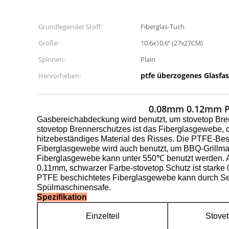
Grundlegender Stoff:
Fiberglas-Tuch
Größe:
10.6x10.6“ (27x27CM)
Spinnen:
Plain
ptfe überzogenes Glasfa
Hervorheben:
0.08mm 0.12mm PT
Gasbereichabdeckung wird benutzt, um stovetop Bren
stovetop Brennerschutzes ist das Fiberglasgewebe, d
hitzebeständiges Material des Risses. Die PTFE-Besch
Fiberglasgewebe wird auch benutzt, um BBQ-Grillmat
Fiberglasgewebe kann unter 550℃ benutzt werden. A
0.11mm, schwarzer Farbe-stovetop Schutz ist starke 0
PTFE beschichtetes Fiberglasgewebe kann durch Seife
Spülmaschinensafe.
Spezifikation
Einzelteil
Stove