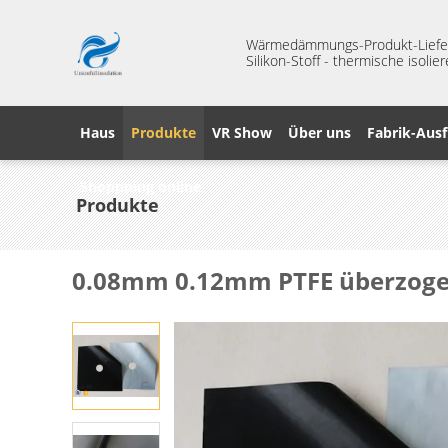
Wärmedämmungs-Produkt-Liefera
Silikon-Stoff - thermische isoli
Haus
Produkte
VR Show
Über uns
Fabrik-Ausf
Shoppping online
Produkte
0.08mm 0.12mm PTFE überzogen