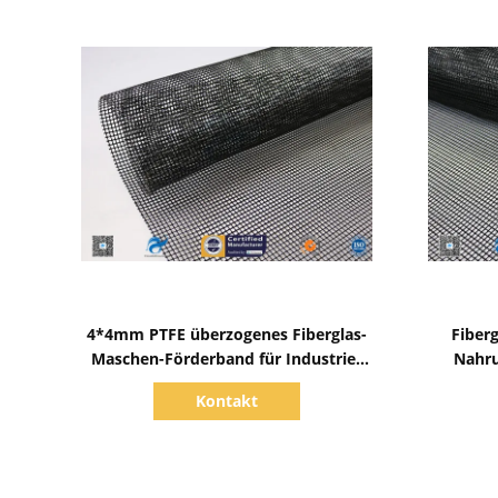
Zeige Details
4*4mm PTFE überzogenes Fiberglas-
Fiber
Maschen-Förderband für Industrie-
Nahru
Maschine
Temper
Kontakt