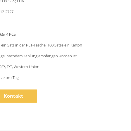
2008; SGS; FDA
-12-2727
.65/ 4 PCS
ls ein Satz in der PET-Tasche, 100 Sätze ein Karton
age, nachdem Zahlung empfangen worden ist
 D/P, T/T, Western Union
tze pro Tag
Kontakt