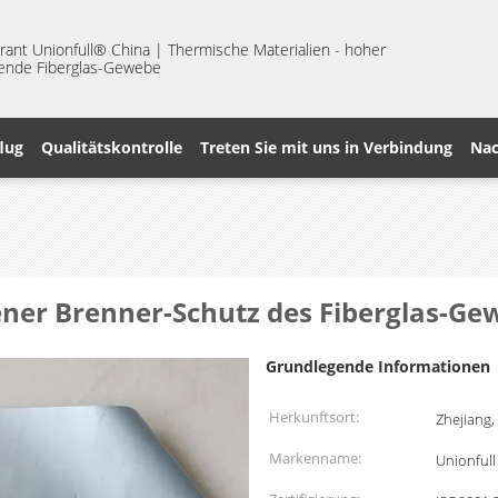
nt Unionfull® China | Thermische Materialien - hoher
erende Fiberglas-Gewebe
lug
Qualitätskontrolle
Treten Sie mit uns in Verbindung
Nac
er Brenner-Schutz des Fiberglas-Ge
Grundlegende Informationen
Herkunftsort:
Zhejiang,
Markenname:
Unionfull