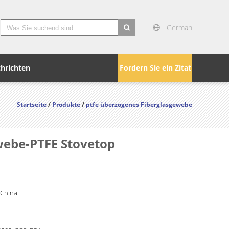
German
search
hrichten
Fordern Sie ein Zitat
Startseite
/
Produkte
/
ptfe überzogenes Fiberglasgewebe
webe-PTFE Stovetop
 China