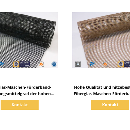
Zeige Details
Zeige Details
glas-Maschen-Förderband-
Hohe Qualität und hitzebes
ngsmittelgrad der hohen
Fiberglas-Maschen-Förderb
atur des Widerstand-PTFE
überzogenes
Kontakt
Kontakt
überzogener