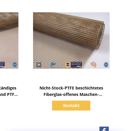
Zeige Details
tändiges
Nicht-Stock-PTFE beschichtetes
and PTFE
Fiberglas-offenes Maschen-
Förderband für
Kontakt
Nahrungsmitteltrockner