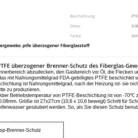
Beschichtung:
PTF
Dicke:
0.0
Farbe:
Sch
sergewebe
ptfe überzogener Fiberglasstoff
,
FE überzogener Brenner-Schutz des Fiberglas-Gew
nerbereich abzudecken, den Gasbereich vor Öl, die Flecken un
as mit Nahrungsmittelgrad FDA-gebilligtes PTFE beschichtet wir
ichtung ist Nahrungsmittelgrad, nach der Heizung ist- sie nich
te zu produzieren.
ber Betriebstemperatur von PTFE-Beschichtung ist von -70℃ z
.08mm. Größe ist 27x27cm (10,6 x 10,6 bewegt) Schritt für Schr
nwasser gesäubert werden. So, als Sie diesen Schutz benutzten
top-Brenner-Schutz