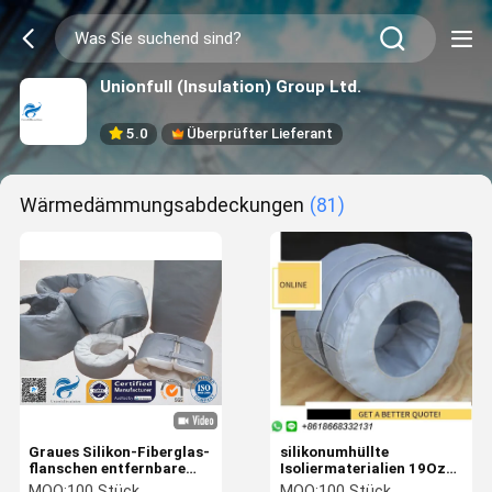
Unionfull (Insulation) Group Ltd.
5.0
Überprüfter Lieferant
Wärmedämmungsabdeckungen
(81)
Graues Silikon-Fiberglas-
silikonumhüllte
flanschen entfernbare
Isoliermaterialien 19Oz
Wärmedämmungs-
für Übermittler-
MOQ:
100 Stück
MOQ:
100 Stück