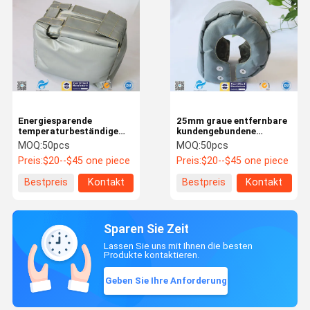
Energiesparende
25mm graue entfernbare
temperaturbeständige
kundengebundene
wiederverwendbare
Heizungs-Abgasturbine-
MOQ:
50pcs
MOQ:
50pcs
Jacken der Isolierungs-
Wärmedämmungs-Jacke
Preis:
$20--$45 one piece
Preis:
$20--$45 one piece
300℃/Abdeckung
Bestpreis
Kontakt
Bestpreis
Kontakt
Sparen Sie Zeit
Lassen Sie uns mit Ihnen die besten
Produkte kontaktieren.
Geben Sie Ihre Anforderung