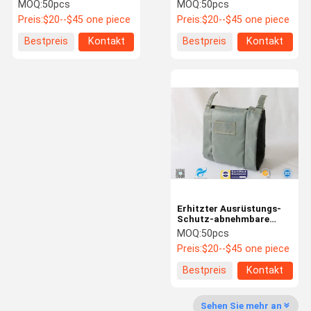
Jacken-Abdeckungen
Isolierschale-Jacke Gray
MOQ:
50pcs
MOQ:
50pcs
Colors 25mm starke
Preis:
$20--$45 one piece
Preis:
$20--$45 one piece
Fabrik-
Qualitätskon
Treten Sie
Nachrichten
Bestpreis
Kontakt
Bestpreis
Kontakt
Ausflug
Trolle
Mit Uns In
Verbindung
Fordern Sie
Shoppping
Ein Zitat
Online
Fiberglasgewebe
Erhitzter Ausrüstungs-
Schutz-abnehmbare
Wärmedämmungsmaterialien
Isolierschale/Jacke
MOQ:
50pcs
Preis:
$20--$45 one piece
silikonumhülltes Fiberglasgewebe
Bestpreis
Kontakt
Wärmedämmungsabdeckungen
Sehen Sie mehr an
Hohes Silikon-Gewebe