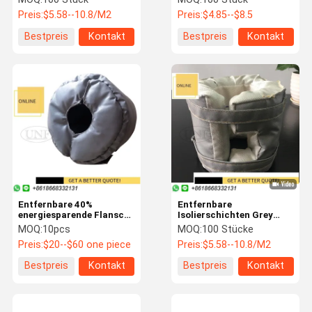
Abdeckungen der hohen
Isolierungs-Jacke
Preis:
$5.58--10.8/M2
Preis:
$4.85--$8.5
Temperatur, thermische
Abdeckungen
Bestpreis
Kontakt
Bestpreis
Kontakt
Entfernbare 40%
Entfernbare
energiesparende Flansch-
Isolierschichten Grey
Wärmedämmungs-
Silicone Fiberglass
MOQ:
10pcs
MOQ:
100 Stücke
Abdeckungen für
Flanges 550 Grad
Preis:
$20--$60 one piece
Preis:
$5.58--10.8/M2
Turbolader
Bestpreis
Kontakt
Bestpreis
Kontakt