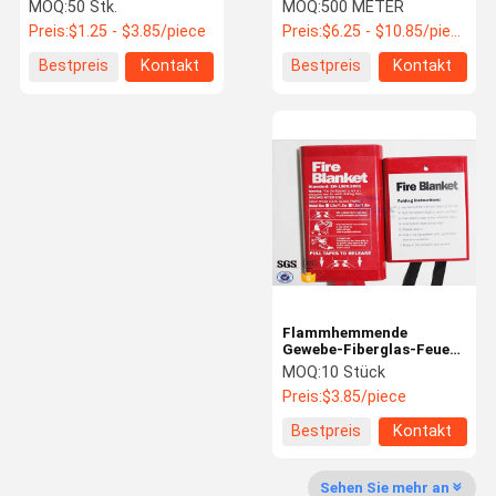
hitzebeständige Decke
Feuer-Decken-Silikon-
MOQ:
50 Stk.
MOQ:
500 METER
Stoff-50/Rolle
Preis:
$1.25 - $3.85/piece
Preis:
$6.25 - $10.85/piece
Fabrik-
Qualitätskon
Treten Sie
Nachrichten
Bestpreis
Kontakt
Bestpreis
Kontakt
Ausflug
Trolle
Mit Uns In
Verbindung
Fordern Sie
Shoppping
Ein Zitat
Online
Fiberglasgewebe
Flammhemmende
Gewebe-Fiberglas-Feuer-
Wärmedämmungsmaterialien
Decke für Heizwärme-
MOQ:
10 Stück
Schutz
Preis:
$3.85/piece
silikonumhülltes Fiberglasgewebe
Bestpreis
Kontakt
Wärmedämmungsabdeckungen
Sehen Sie mehr an
Hohes Silikon-Gewebe