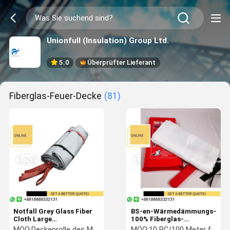
Unionfull (Insulation) Group Ltd.
5.0
Überprüfter Lieferant
Fiberglas-Feuer-Decke
(81)
Notfall Grey Glass Fiber
BS-en-Wärmedämmungs-
Cloth Large
100% Fiberglas-
feuerbeständige
Sicherheits-Feuer-Decke
MOQ:
Deckenrolle des Meters 100pcs/1000
MOQ:
10 PC/100 Meter feuern umfassende Rolle ab