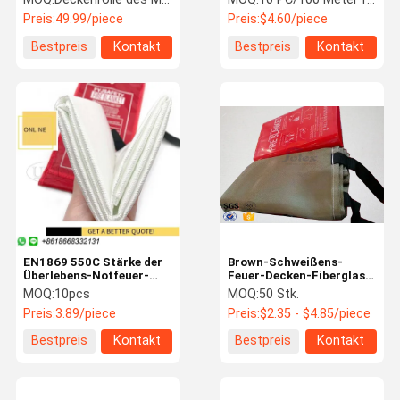
umfassende 5m x 8m für
1869 für Tankstelle
Preis:
49.99/piece
Preis:
$4.60/piece
Auto
Bestpreis
Kontakt
Bestpreis
Kontakt
EN1869 550C Stärke der
Brown-Schweißens-
Überlebens-Notfeuer-
Feuer-Decken-Fiberglas-
Decken-430g/M2 0.43mm
Feuer-Decke Materails
MOQ:
10pcs
MOQ:
50 Stk.
1.8m x 1.8m
Preis:
3.89/piece
Preis:
$2.35 - $4.85/piece
Bestpreis
Kontakt
Bestpreis
Kontakt