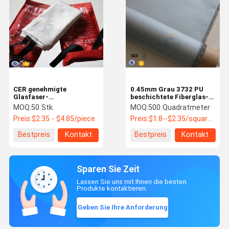
CER genehmigte
0.45mm Grau 3732 PU
Glasfaser-
beschichtete Fiberglas-
feuerverzögernde
Feuer-Decke, Gewicht
MOQ:
50 Stk.
MOQ:
500 Quadratmeter
Decken-Antihohe
430g/M2
Preis:
$2.35 - $4.85/piece
Preis:
$1.8--$2.35/square meter
temperatur 100%
Bestpreis
Kontakt
Bestpreis
Kontakt
Sparen Sie Zeit
Lassen Sie uns mit Ihnen die besten
Produkte kontaktieren.
Geben Sie Ihre Anforderung