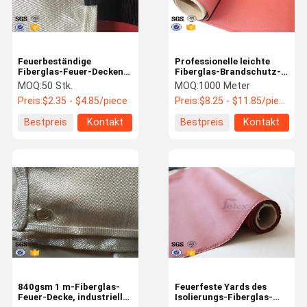
Feuerbeständige
Professionelle leichte
Fiberglas-Feuer-Decken-
Fiberglas-Brandschutz-
feuerfestes Abdeckungs-
Decke 22Oz 2 versieht mit
MOQ:
50 Stk.
MOQ:
1000 Meter
Weiß/Brown
Seiten
Preis:
$2.35 - $4.85/piece
Preis:
$8.25 - $11.85/piece
Bestpreis
Kontakt
Bestpreis
Kontakt
Haus
Produkte
VR Show
Über Uns
840gsm 1 m-Fiberglas-
Feuerfeste Yards des
Feuer-Decke, industrielle
Isolierungs-Fiberglas-