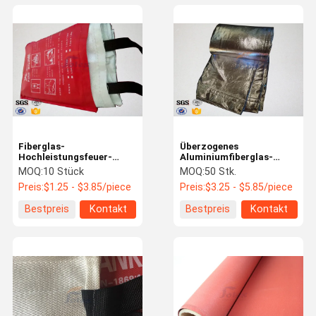
Fiberglas-
Überzogenes
Hochleistungsfeuer-
Aluminiumfiberglas-
Decke der Küchen-7oz
feuerverzögernde Decke
MOQ:
10 Stück
MOQ:
50 Stk.
mit 100% Glasfaser-
für das Schweißen von
Preis:
$1.25 - $3.85/piece
Preis:
$3.25 - $5.85/piece
Materialien
17oz
Bestpreis
Kontakt
Bestpreis
Kontakt