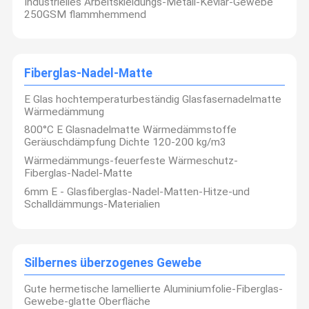
Industrielles Arbeitskleidungs-Metall-Kevlar-Gewebe
250GSM flammhemmend
Fiberglas-Feuer-Decke
ptfe überzogenes Fiberglasgewebe
Fiberglas-Nadel-Matte
Surfbrett-Fiberglas-Stoff
E Glas hochtemperaturbeständig Glasfasernadelmatte
Wärmedämmung
Gewebe Kevlar Aramid
800°C E Glasnadelmatte Wärmedämmstoffe
Geräuschdämpfung Dichte 120-200 kg/m3
Fiberglas-Nadel-Matte
Wärmedämmungs-feuerfeste Wärmeschutz-
Silbernes überzogenes Gewebe
Fiberglas-Nadel-Matte
6mm E - Glasfiberglas-Nadel-Matten-Hitze-und
Überzogenes Fiberglas-Gewebe PVCs
Schalldämmungs-Materialien
Nicht Stock-Silikon-Backen-Matte
Feuerfeste Dokumenten-Tasche
Silbernes überzogenes Gewebe
Gute hermetische lamellierte Aluminiumfolie-Fiberglas-
Gewebe-glatte Oberfläche