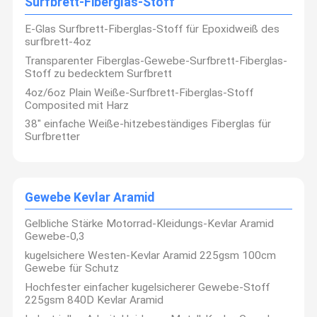
Surfbrett-Fiberglas-Stoff
Produktpalette einschließlich zur Verfügung:
E-Glas Surfbrett-Fiberglas-Stoff für Epoxidweiß des
1) Fiberglas-Gewebe
2) Wärmedämmungs-Materialien
Fabrik-
Qualitätskon
Treten Sie
Nachrichten
surfbrett-4oz
3) hohes Silikon-Gewebe
Ausflug
Trolle
Mit Uns In
Transparenter Fiberglas-Gewebe-Surfbrett-Fiberglas-
4) silikonumhülltes Fiberglas-Gewebe
Verbindung
5) Fiberglas-Nadel-Matte
Stoff zu bedecktem Surfbrett
6) Glasumherziehen
4oz/6oz Plain Weiße-Surfbrett-Fiberglas-Stoff
7) Fiberglas-Feuer-Decke
8) schweißende Decke
Composited mit Harz
38" einfache Weiße-hitzebeständiges Fiberglas für
Surfbretter
Fordern Sie
Shoppping
Ein Zitat
Online
Gewebe Kevlar Aramid
Fiberglasgewebe
Gelbliche Stärke Motorrad-Kleidungs-Kevlar Aramid
Wärmedämmungsmaterialien
Gewebe-0,3
kugelsichere Westen-Kevlar Aramid 225gsm 100cm
silikonumhülltes Fiberglasgewebe
Gewebe für Schutz
Wärmedämmungsabdeckungen
Hochfester einfacher kugelsicherer Gewebe-Stoff
225gsm 840D Kevlar Aramid
Hohes Silikon-Gewebe