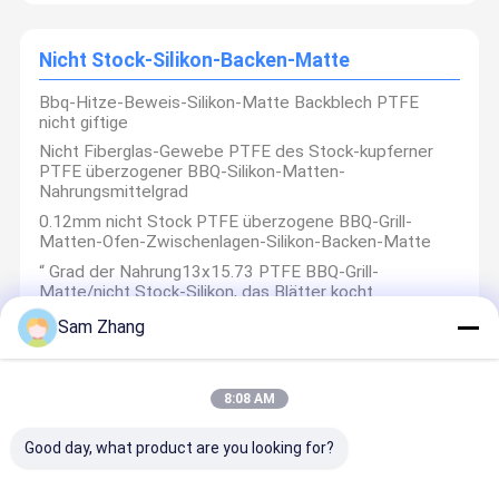
Nicht Stock-Silikon-Backen-Matte
Bbq-Hitze-Beweis-Silikon-Matte Backblech PTFE
nicht giftige
Unsere Produkte werden durch einige der sehr gut
Nicht Fiberglas-Gewebe PTFE des Stock-kupferner
bekannten industriellen Häuser in der Erdölchemikalie,
PTFE überzogener BBQ-Silikon-Matten-
in der Energie, im Zement, im Stahl, im chemischen, im
pharmazeutischen, Gas und Prozessindustrie benutzt.
Nahrungsmittelgrad
Wir exportieren schwer unsere Produkte in
0.12mm nicht Stock PTFE überzogene BBQ-Grill-
verschiedene Firmen/industrielle Häuser in
Großbritannien, in US, in Europa, in Australien, in Afrika
Matten-Ofen-Zwischenlagen-Silikon-Backen-Matte
und im Mittlere Osten.
“ Grad der Nahrung13x15.73 PTFE BBQ-Grill-
Unionfull Gruppe Ltd. ist Ihr erster Lieferant des
industriellen thermischen Isolieren, Schweißen und
Matte/nicht Stock-Silikon, das Blätter kocht
Schnittschutzes und der Sicherheit Produkte.
Telefon:
+86-573-89601588 -
Sam Zhang
Fax: 4008266163-8807
Telefon: +86-18668332131
Whatsapp:
+8618668332131
Feuerfeste Dokumenten-Tasche
8:08 AM
“ feuerfeste Tasche des Dokumenten-7x11/nicht
irritierende feuerfeste Geld-Taschen-Flausch-Öffnung
Good day, what product are you looking for?
Haken-und Schleifen-offene feuerfeste Umschläge für
Dokumente/Bargeld-Pass