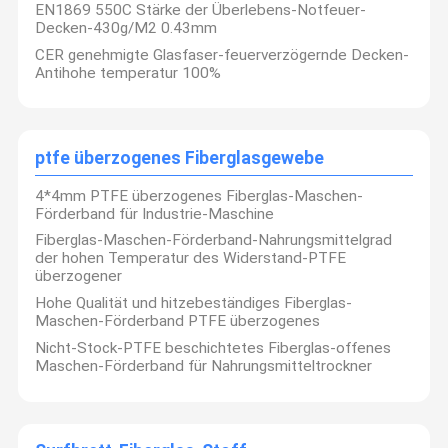
EN1869 550C Stärke der Überlebens-Notfeuer-
Decken-430g/M2 0.43mm
CER genehmigte Glasfaser-feuerverzögernde Decken-
Antihohe temperatur 100%
ptfe überzogenes Fiberglasgewebe
4*4mm PTFE überzogenes Fiberglas-Maschen-
Förderband für Industrie-Maschine
Fiberglas-Maschen-Förderband-Nahrungsmittelgrad
der hohen Temperatur des Widerstand-PTFE
überzogener
Hohe Qualität und hitzebeständiges Fiberglas-
Maschen-Förderband PTFE überzogenes
Nicht-Stock-PTFE beschichtetes Fiberglas-offenes
Unionfull®
Gruppe Ltd. ist ein Qualitätsumweltfreundliches
Maschen-Förderband für Nahrungsmitteltrockner
(ISO - 9001 u. 2008) modernes, High-Teches Unternehmen, das
Haus
Produkte
VR Show
Über Uns
und so weiter auf Herstellung von thermischen Materialien und
von hitzebeständigen Materialien, wie Fiberglas-Gewebe,
Silikon-Stoff, silikonumhülltes Fiberglas-Gewebe, Nadel-Matte
Unionfull Group Ltd. Stellt thermischer
spezialisiert wird.
Produktlieferant Chinas eine umfassende