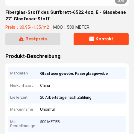
2
/
6
Fiberglas-Stoff des Surfbrett-6522 4oz, E - Glasebene
27" Glasfaser-Stoff
Preis：$0.95--1.35/m2
MOQ：500 METER
Bestpreis
Kontakt
Produkt-Beschreibung
Markieren
,
Glasfasergewebe
Faserglasgewebe
Herkunftsort
China
Lieferzeit
20 Arbeitstage nach Zahlung
Markenname
Unionfull
Min
500 METER
Bestellmenge