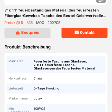
2
/
4
7' x 11' feuerbeständiges Material des feuerfesten
Fiberglas-Gewebes Tasche des Beutel Geld-wertvollen
Dokuments sicheren
Preis：$5.5---$35
MOQ：100PCS
Bestpreis
Kontakt
Produkt-Beschreibung
Markieren
,
Feuerfeste Tasche aus Glasfaser
,
7' x 11' feuerfeste Tasche
Glasfasergewebe Feuerfestes Material
Herkunftsort
China
Lieferzeit
5--Tage 8working
Markenname
Jotex
Min
100PCS