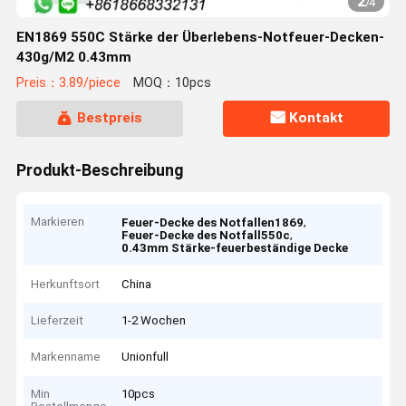
2
/
4
EN1869 550C Stärke der Überlebens-Notfeuer-Decken-
430g/M2 0.43mm
Preis：3.89/piece
MOQ：10pcs
Bestpreis
Kontakt
Produkt-Beschreibung
Markieren
,
Feuer-Decke des Notfallen1869
,
Feuer-Decke des Notfall550c
0.43mm Stärke-feuerbeständige Decke
Herkunftsort
China
Lieferzeit
1-2 Wochen
Markenname
Unionfull
Min
10pcs