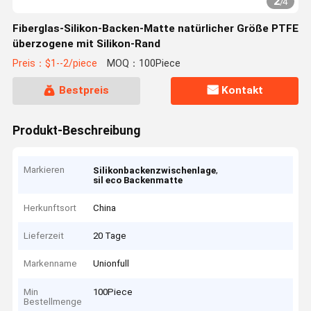
2
/
4
Fiberglas-Silikon-Backen-Matte natürlicher Größe PTFE
überzogene mit Silikon-Rand
Preis：$1--2/piece
MOQ：100Piece
Bestpreis
Kontakt
Produkt-Beschreibung
Markieren
,
Silikonbackenzwischenlage
sil eco Backenmatte
Herkunftsort
China
Lieferzeit
20 Tage
Markenname
Unionfull
Min
100Piece
Bestellmenge