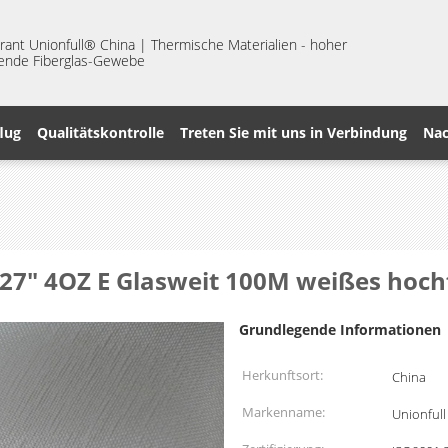
nt Unionfull® China | Thermische Materialien - hoher
erende Fiberglas-Gewebe
lug
Qualitätskontrolle
Treten Sie mit uns in Verbindung
Nac
e 27" 4OZ E Glasweit 100M weißes hoch
Grundlegende Informationen
Herkunftsort:
China
Markenname:
Unionfull