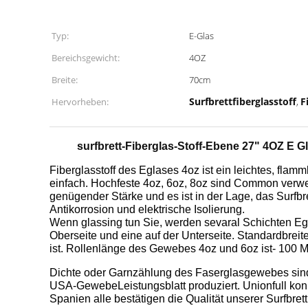
Typ:
E-Glas
Bereichsgewicht:
4OZ
Breite:
70cm
Surfbrettfiberglasstoff
F
Hervorheben:
,
surfbrett-Fiberglas-Stoff-Ebene 27" 4OZ E 
Fiberglasstoff des Eglases 4oz ist ein leichtes, flam
einfach. Hochfeste 4oz, 6oz, 8oz sind Common verwen
genügender Stärke und es ist in der Lage, das Surf
Antikorrosion und elektrische Isolierung.
Wenn glassing tun Sie, werden sevaral Schichten Egl
Oberseite und eine auf der Unterseite. Standardbreit
ist. Rollenlänge des Gewebes 4oz und 6oz ist- 100 M
Dichte oder Garnzählung des Faserglasgewebes sind
USA-GewebeLeistungsblatt produziert. Unionfull kon
Spanien alle bestätigen die Qualität unserer Surfbre