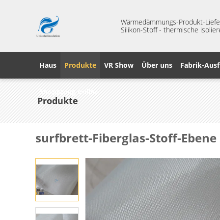
Wärmedämmungs-Produkt-Liefera
Silikon-Stoff - thermische isoli
Haus
Produkte
VR Show
Über uns
Fabrik-Ausf
Shoppping online
Produkte
surfbrett-Fiberglas-Stoff-Eben