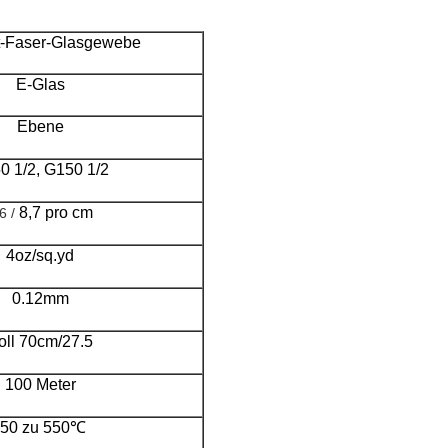
tt-Faser-Glasgewebe
E-Glas
Ebene
0 1/2, G150 1/2
8,7 pro cm
6 /
4oz/sq.yd
0.12mm
oll 70cm/27.5
100 Meter
-50 zu 550℃