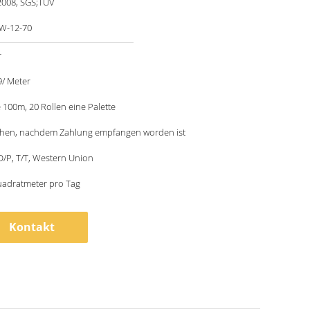
2008, SGS;TUV
W-12-70
r
9/ Meter
e 100m, 20 Rollen eine Palette
hen, nachdem Zahlung empfangen worden ist
 D/P, T/T, Western Union
uadratmeter pro Tag
Kontakt