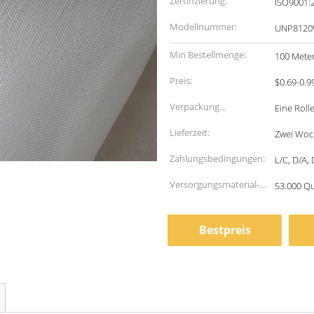
Zertifizierung:
ISO9001:
Modellnummer:
UNP8120
Min Bestellmenge:
100 Mete
Preis:
$0.69-0.9
Verpackung
Eine Roll
Informationen:
Lieferzeit:
Zwei Woc
Zahlungsbedingungen:
L/C, D/A,
Versorgungsmaterial-
53.000 Q
Fähigkeit:
Bestpreis