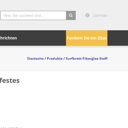
German
search
hrichten
Fordern Sie ein Zitat
Startseite
/
Produkte
/
Surfbrett-Fiberglas-Stoff
festes