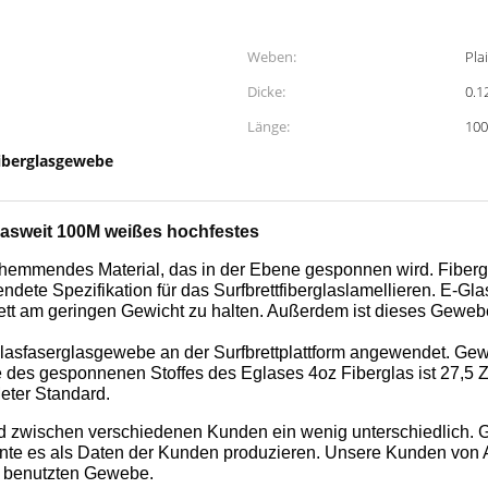
Weben:
Pla
Dicke:
0.
Länge:
100
iberglasgewebe
Glasweit 100M weißes hochfestes
mhemmendes Material, das in der Ebene gesponnen wird. Fiberglass
dete Spezifikation für das Surfbrett
fiberglaslamellieren. E-Gl
brett am geringen Gewicht zu halten. Außerdem ist dieses Gewe
asfaserglasgewebe an der Surfbrettplattform angewendet. Gewö
e des gesponnenen Stoffes des Eglases 4oz Fiberglas ist 27,5 Z
eter Standard.
 zwischen verschiedenen Kunden ein wenig unterschiedlich. G
nte es als Daten der Kunden produzieren. Unsere Kunden von Au
tt benutzten Gewebe.