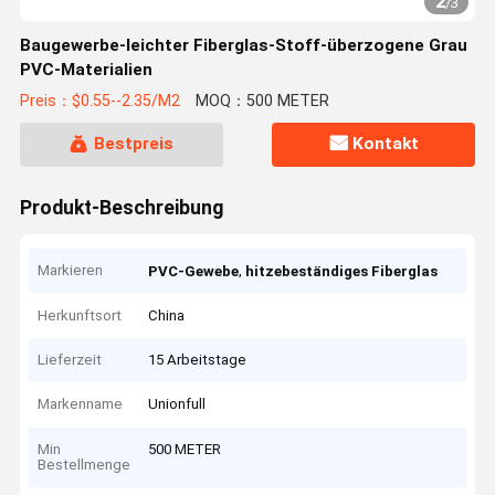
2
/
3
Baugewerbe-leichter Fiberglas-Stoff-überzogene Grau
PVC-Materialien
Preis：$0.55--2.35/M2
MOQ：500 METER
Bestpreis
Kontakt
Produkt-Beschreibung
Markieren
,
PVC-Gewebe
hitzebeständiges Fiberglas
Herkunftsort
China
Lieferzeit
15 Arbeitstage
Markenname
Unionfull
Min
500 METER
Bestellmenge