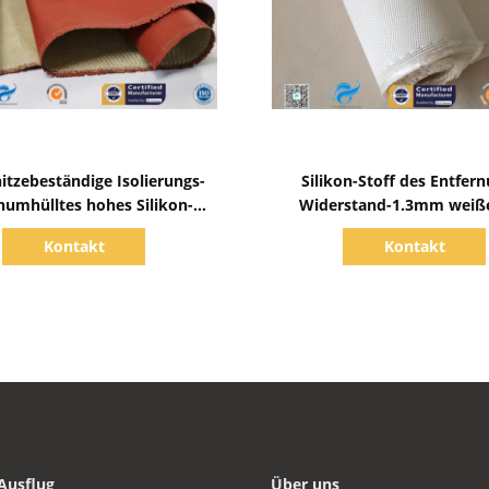
Zeige Details
Zeige Details
itzebeständige Isolierungs-
Silikon-Stoff des Entfer
onumhülltes hohes Silikon-
Widerstand-1.3mm weiße
Gewebe
Farbe12hs hoher der Atlasb
Kontakt
Kontakt
1250g
Ausflug
Über uns