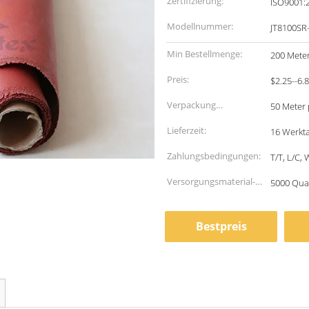
Zertifizierung:
ISO9001:
Modellnummer:
JT8100SR
Min Bestellmenge:
200 Mete
Preis:
$2.25--6.
Verpackung
50 Meter 
Informationen:
Lieferzeit:
16 Werkt
Zahlungsbedingungen:
T/T, L/C,
Versorgungsmaterial-
5000 Qua
Fähigkeit:
Bestpreis