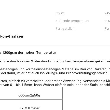
Style:
Gew
Stehende Temperatur:
100
Fertig stellen:
Fer
ikon-Glasfaser
ke 1200gsm der hohen Temperatur
aser, die durch seinen Widerstand zu den hohen Temperaturen gekennz
uerbeständiges und korrosionsbeständiges Material im Bau von Rakete
derstand, ist er hat auch Isolierungs- und Brandverhütungsgebrauch.
stes, einfach zu verarbeiten, der breiten Anwendung, verwendet als Ma
 ist von 0,1 bis 1.5mm, kann Webart einfach sein, oder der Satin, besch
600g/m2±50g
0,7 Millimeter