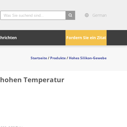
German
search
hrichten
Fordern Sie ein Zitat
Startseite
/
Produkte
/
Hohes Silikon-Gewebe
r hohen Temperatur