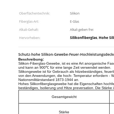
Oberflächentechnik:
Silikon
Fiberglas-Art:
E-Glas
Alkali-Gehalt:
Alkali geben frei
Silikonfiberglas
Hohe Sil
Hervorheben:
,
Schutz-hohe Silikon-Gewebe-Feuer-Hochleistungsdec
Beschreibung:
Silikon-Fiberglas-Gewebe, ist es eine Art anorganische F
und kann an 900℃ für eine lange Zeit verwendet werden.
Silikongewebe ist für Gebrauch als hitzebeständiges, fe
von den Anwendungen, die hoch- Temperatur erfordern - Wi
Nationsmilitärstandard 1873-1944 an.
Hohes Silikonfiberglasgewebe hat die Eigenschaften hochfe
beständiges, Isolierung und Hitze preversation. Die Stärke
Gesamtgewicht
Stärke