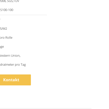
2008, SGS;TUV
-S100-100
r
85/M2
pro Rolle
age
 Western Union,
dratmeter pro Tag
Kontakt