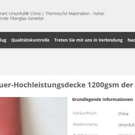
nt Unionfull® China | Thermische Materialien - hoher
erende Fiberglas-Gewebe
lug
Qualitätskontrolle
Treten Sie mit uns in Verbindung
Nac
euer-Hochleistungsdecke 1200gsm de
Grundlegende Informationen
Herkunftsort:
China
Markenname:
Unionfull