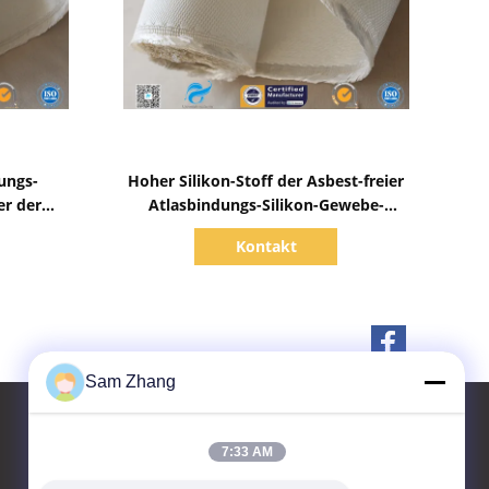
Zeige Details
nungs-
Hoher Silikon-Stoff der Asbest-freier
r der
Atlasbindungs-Silikon-Gewebe-
indungs-
Wärmedämmungs-37oz
Kontakt
Sam Zhang
7:33 AM
Kontakt