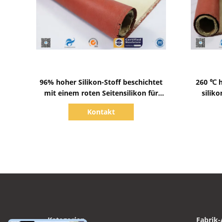
Zeige Details
96% hoher Silikon-Stoff beschichtet
260 ℃ h
mit einem roten Seitensilikon für
silik
feuerfestes
Kontakt
Kategorien
Fabrik-