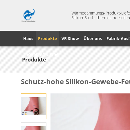
Wärmedämmungs-Produkt-Liefera
Silikon-Stoff - thermische isoli
Haus
Produkte
VR Show
Über uns
Fabrik-Ausf
Shoppping online
Produkte
Schutz-hohe Silikon-Gewebe-F