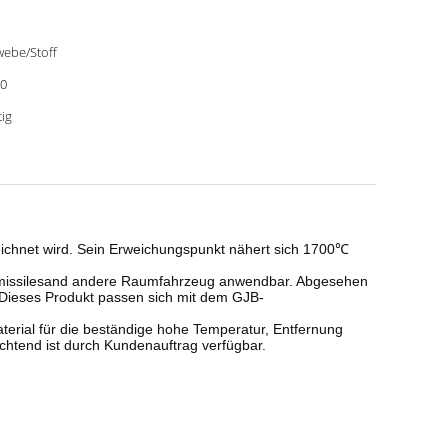
ebe/Stoff
0
tig
eichnet wird. Sein Erweichungspunkt nähert sich 1700℃
n, missilesand andere Raumfahrzeug anwendbar. Abgesehen
 Dieses Produkt passen sich mit dem GJB-
terial für die beständige hohe Temperatur, Entfernung
ichtend ist durch Kundenauftrag verfügbar.