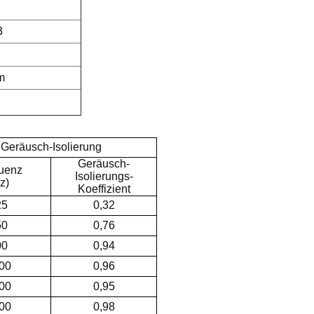
3
m
Geräusch-Isolierung
Geräusch-
uenz
Isolierungs-
z)
Koeffizient
25
0,32
50
0,76
00
0,94
00
0,96
00
0,95
00
0,98