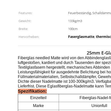
Features:
Feuerbeständig, Schalldämm
Gewicht:
133kg/m3
Breite:
100cm
Faserglasmatte
thermisc
Hervorheben:
,
25mm E-Gla
Fiberglas needled Matte wird von den Abbindenglas
luftgestoßen, kardiert und durch Tausenden der spez
Textilglasfasern hergestellt, mechanisches Abbinden
Leistungsfähigkeit für ausgedehnte Belichtung bei 
Füllmaterialmaterialien, Selbstschalldämpfer, Gew
Dichte dieser Nadelmatte ist 100-300kg/m3. Verfügb
Lieferfrist. Diese Eglasfiberglas-Nadelmatte kann T
Spezifikation:
Einzelteil
Fiberglas-Nadel-
Marke
Unionfull