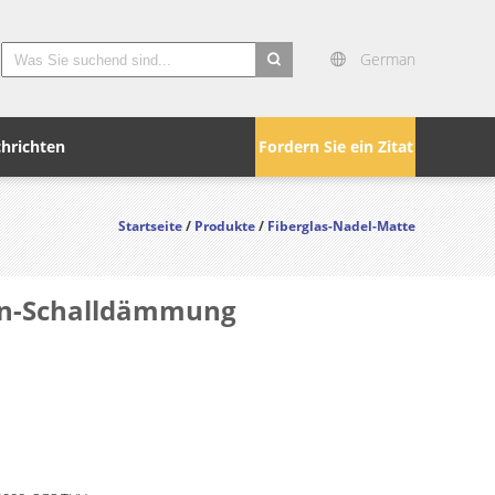
German
search
hrichten
Fordern Sie ein Zitat
Startseite
/
Produkte
/
Fiberglas-Nadel-Matte
ten-Schalldämmung