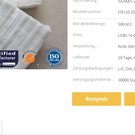
Zertifizierung:
ISO9001:
Modellnummer:
JT8133-2
Min Bestellmenge:
500 M 2
Preis:
US$5.16-
Verpackung
Rolle 50
Informationen:
Lieferzeit:
20 Tage,
Zahlungsbedingungen:
L/C, D/A,
Versorgungsmaterial-
30000 Qu
Fähigkeit:
Bestpreis