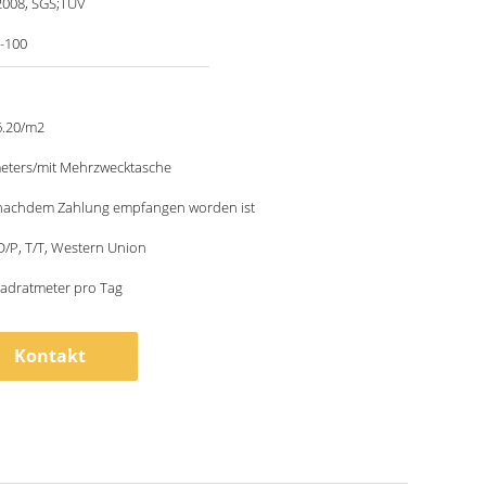
2008, SGS;TUV
5-100
6.20/m2
meters/mit Mehrzwecktasche
 nachdem Zahlung empfangen worden ist
 D/P, T/T, Western Union
adratmeter pro Tag
Kontakt