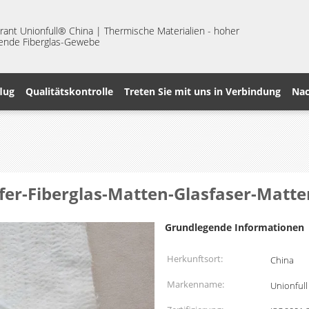
nt Unionfull® China | Thermische Materialien - hoher
erende Fiberglas-Gewebe
lug
Qualitätskontrolle
Treten Sie mit uns in Verbindung
Nac
pfer-Fiberglas-Matten-Glasfaser-Mat
Grundlegende Informationen
Herkunftsort:
China
Markenname:
Unionfull