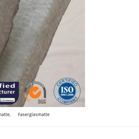
matte
,
Faserglasmatte