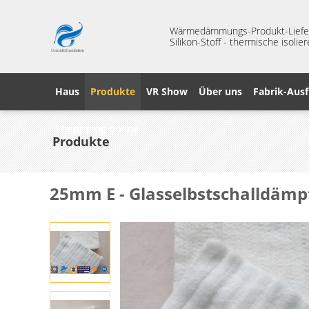
Wärmedämmungs-Produkt-Liefera
Silikon-Stoff - thermische isoli
Haus
Produkte
VR Show
Über uns
Fabrik-Ausf
Shoppping online
Produkte
25mm E - Glasselbstschalldäm