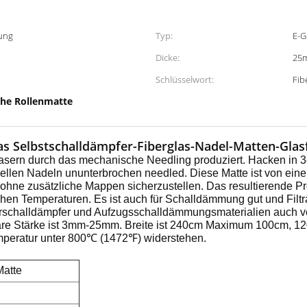
ung
Typ:
E-G
Dicke:
25
Schlüsselwort:
Fib
he Rollenmatte
s Selbstschalldämpfer-Fiberglas-Nadel-Matten-Glas
fasern durch das mechanische Needling produziert. Hacken in
iellen Nadeln ununterbrochen needled. Diese Matte ist von eine
 ohne zusätzliche Mappen sicherzustellen. Das resultierende Pr
hohen Temperaturen. Es ist auch für Schalldämmung gut und Fil
ehrschalldämpfer und Aufzugsschalldämmungsmaterialien auch 
are Stärke ist 3mm-25mm. Breite ist 240cm Maximum 100cm, 120
emperatur unter 800℃ (1472℉) widerstehen.
Matte