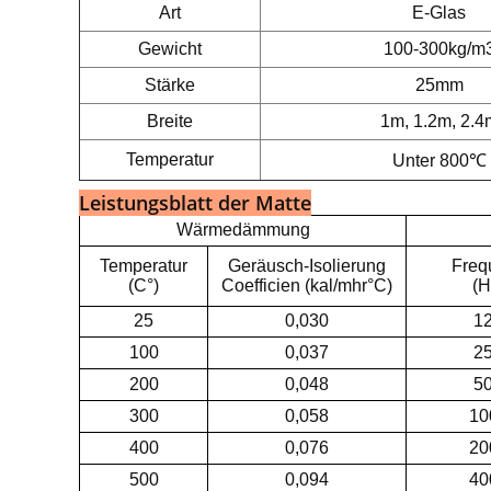
Art
E-Glas
Gewicht
100-300kg/m
Stärke
25mm
Breite
1m, 1.2m, 2.4
Temperatur
Unter 800℃
Leistungsblatt der Matte
Wärmedämmung
Temperatur
Geräusch-Isolierung
Freq
(C°)
Coefficien (kal/mhr°C)
(H
25
0,030
1
100
0,037
2
200
0,048
5
300
0,058
10
400
0,076
20
500
0,094
40