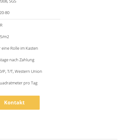
2008, SGS
20-80
ER
35/m2
 eine Rolle im Kasten
stage nach Zahlung
 D/P, T/T, Western Union
uadratmeter pro Tag
Kontakt