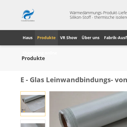
Wärmedämmungs-Produkt-Liefera
Silikon-Stoff - thermische isoli
Haus
Produkte
VR Show
Über uns
Fabrik-Ausf
Shoppping online
Produkte
E - Glas Leinwandbindungs- von