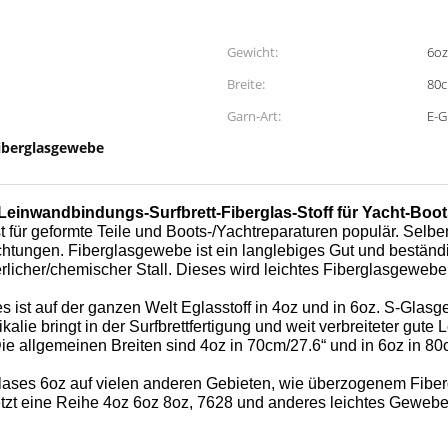
Gewicht:
6oz
Breite:
80c
Garn-Art:
E-G
iberglasgewebe
Leinwandbindungs-Surfbrett-Fiberglas-Stoff für Yacht-Boo
r geformte Teile und Boots-/Yachtreparaturen populär. Selben,
Richtungen. Fiberglasgewebe ist ein langlebiges Gut und beständ
icher/chemischer Stall. Dieses wird leichtes Fiberglasgewebe 
s ist auf der ganzen Welt Eglasstoff in 4oz und in 6oz. S-Glasge
e bringt in der Surfbrettfertigung und weit verbreiteter gute L
 Die allgemeinen Breiten sind 4oz in 70cm/27.6“ und in 6oz in 
rglases 6oz auf vielen anderen Gebieten, wie überzogenem F
jetzt eine Reihe 4oz 6oz 8oz, 7628 und anderes leichtes Geweb