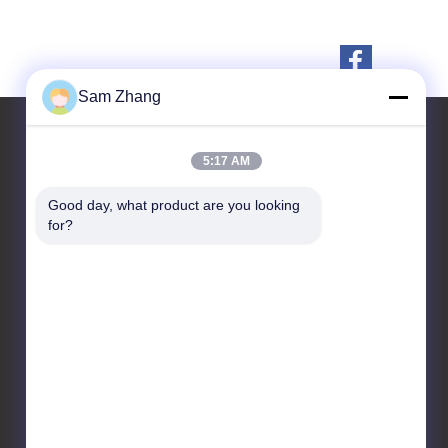
Sam Zhang
5:17 AM
Kontakt
Good day, what product are you looking 
for?
Unionfull (Insulation) Group
Ltd.
Textiltechnologie-Park,
No.35 Jingbianshi Rd,
Provinz Jiaxings, Zhejiang,
China
86--18668332131
admin@unionfullinsulation.com