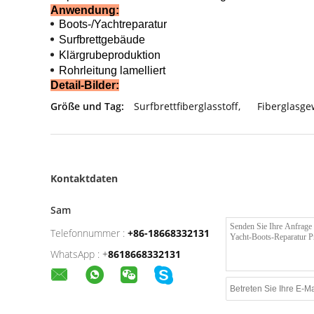
Anwendung:
Boots-/Yachtreparatur
Surfbrettgebäude
Klärgrubeproduktion
Rohrleitung lamelliert
Detail-Bilder:
Größe und Tag:
Surfbrettfiberglasstoff
,
Fiberglasg
Kontaktdaten
Sam
Telefonnummer :
+86-18668332131
WhatsApp :
+
8618668332131