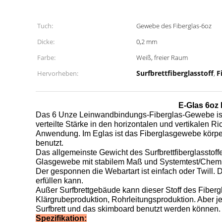
Tuch:
Gewebe des Fiberglas-6oz
Dicke:
0,2 mm
Farbe:
Weiß, freier Raum
Surfbrettfiberglasstoff
F
Hervorheben:
,
E-Glas 6oz 
Das 6 Unze Leinwandbindungs-Fiberglas-Gewebe ist fü
verteilte Stärke in den horizontalen und vertikalen 
Anwendung. Im Eglas ist das Fiberglasgewebe körperl
benutzt.
Das allgemeinste Gewicht des Surfbrettfiberglasstoffe
Glasgewebe mit stabilem Maß und Systemtest/Chemikali
Der gesponnen die Webartart ist einfach oder Twill.
erfüllen kann.
Außer Surfbrettgebäude kann dieser Stoff des Fibe
Klärgrubeproduktion, Rohrleitungsproduktion. Aber 
Surfbrett und das skimboard benutzt werden können.
Spezifikation: