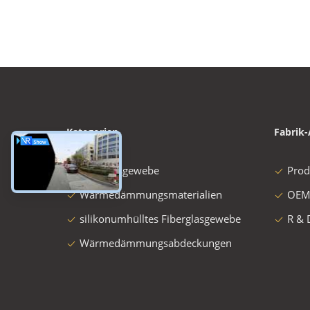
Kategorien
Fabrik-
Fiberglasgewebe
Prod
Wärmedämmungsmaterialien
OEM
silikonumhülltes Fiberglasgewebe
R & 
Wärmedämmungsabdeckungen