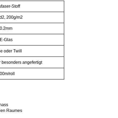
faser-Stoff
d2, 200g/m2
0.2mm
E-Glas
e oder Twill
 besonders angefertigt
00m/roll
 nass
eien Raumes