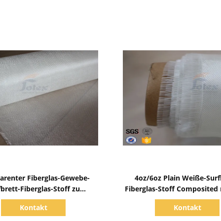
Zeige Details
Zeige Details
arenter Fiberglas-Gewebe-
4oz/6oz Plain Weiße-Surf
fbrett-Fiberglas-Stoff zu
Fiberglas-Stoff Composited
bedecktem Surfbrett
Kontakt
Kontakt