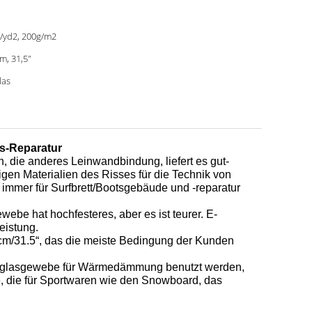
/yd2, 200g/m2
m, 31,5"
las
ts-Reparatur
 die anderes Leinwandbindung, liefert es gut-
igen Materialien des Risses für die Technik von
immer für Surfbrett/Bootsgebäude und -reparatur
webe hat hochfesteres, aber es ist teurer. E-
eistung.
80cm/31.5“, das die meiste Bedingung der Kunden
iberglasgewebe für Wärmedämmung benutzt werden,
e, die für Sportwaren wie den Snowboard, das