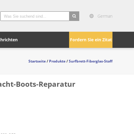
German
search
hrichten
Fordern Sie ein Zitat
Startseite
/
Produkte
/
Surfbrett-Fiberglas-Stoff
Yacht-Boots-Reparatur