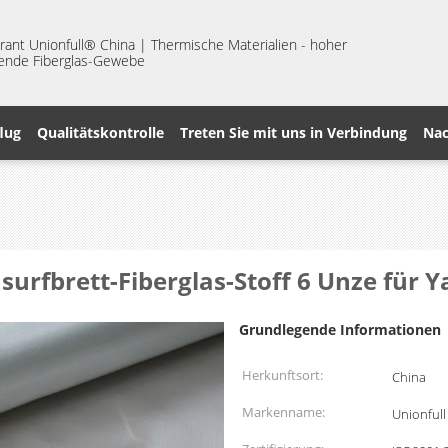
nt Unionfull® China | Thermische Materialien - hoher
erende Fiberglas-Gewebe
lug
Qualitätskontrolle
Treten Sie mit uns in Verbindung
Nac
surfbrett-Fiberglas-Stoff 6 Unze für 
Grundlegende Informationen
Herkunftsort:
China
Markenname:
Unionfull