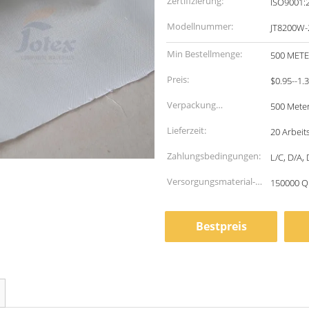
Zertifizierung:
ISO9001:
Modellnummer:
JT8200W-
Min Bestellmenge:
500 MET
Preis:
$0.95--1.
Verpackung
500 Meter
Informationen:
Lieferzeit:
20 Arbeit
Zahlungsbedingungen:
L/C, D/A,
Versorgungsmaterial-
150000 Q
Fähigkeit:
Bestpreis