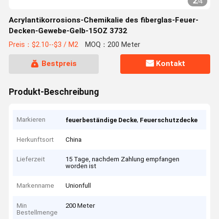
2
/
4
Acrylantikorrosions-Chemikalie des fiberglas-Feuer-
Decken-Gewebe-Gelb-15OZ 3732
Preis：$2.10--$3 / M2
MOQ：200 Meter
Bestpreis
Kontakt
Produkt-Beschreibung
Markieren
,
feuerbeständige Decke
Feuerschutzdecke
Herkunftsort
China
Lieferzeit
15 Tage, nachdem Zahlung empfangen
worden ist
Markenname
Unionfull
Min
200 Meter
Bestellmenge