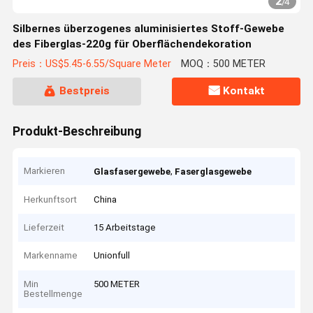
2
/
4
Silbernes überzogenes aluminisiertes Stoff-Gewebe
des Fiberglas-220g für Oberflächendekoration
Preis：US$5.45-6.55/Square Meter
MOQ：500 METER
Bestpreis
Kontakt
Produkt-Beschreibung
Markieren
,
Glasfasergewebe
Faserglasgewebe
Herkunftsort
China
Lieferzeit
15 Arbeitstage
Markenname
Unionfull
Min
500 METER
Bestellmenge